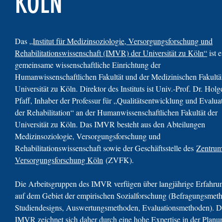
KÖLN
Das
„Institut für Medizinsoziologie, Versorgungsforschung und
Rehabilitationswissenschaft (IMVR) der Universität zu Köln“
ist e
gemeinsame wissenschaftliche Einrichtung der
Humanwissenschaftlichen Fakultät und der Medizinischen Fakultä
Universität zu Köln. Direktor des Instituts ist Univ.-Prof. Dr. Holg
Pfaff, Inhaber der Professur für „Qualitätsentwicklung und Evaluat
der Rehabilitation“ an der Humanwissenschaftlichen Fakultät der
Universität zu Köln. Das IMVR besteht aus den Abteilungen
Medizinsoziologie, Versorgungsforschung und
Rehabilitationswissenschaft sowie der Geschäftsstelle des
Zentrum
Versorgungsforschung Köln
(ZVFK).
Die Arbeitsgruppen des IMVR verfügen über langjährige Erfahru
auf dem Gebiet der empirischen Sozialforschung (Befragungsmet
Studiendesigns, Auswertungsmethoden, Evaluationsmethoden). D
IMVR zeichnet sich daher durch eine hohe Expertise in der Planu